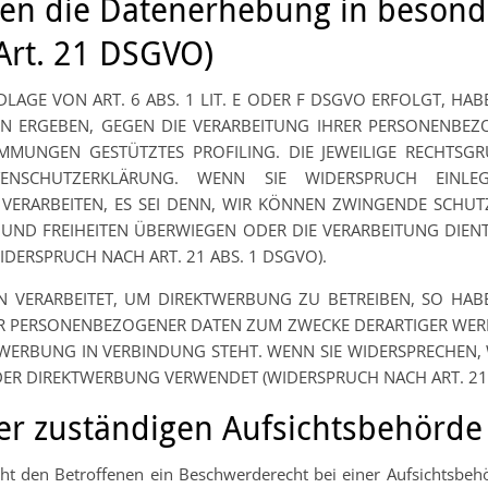
en die Datenerhebung in besonde
Art. 21 DSGVO)
GE VON ART. 6 ABS. 1 LIT. E ODER F DSGVO ERFOLGT, HABE
ION ERGEBEN, GEGEN DIE VERARBEITUNG IHRER PERSONENBE
TIMMUNGEN GESTÜTZTES PROFILING. DIE JEWEILIGE RECHTSG
TENSCHUTZERKLÄRUNG. WENN SIE WIDERSPRUCH EINLE
VERARBEITEN, ES SEI DENN, WIR KÖNNEN ZWINGENDE SCHUT
TE UND FREIHEITEN ÜBERWIEGEN ODER DIE VERARBEITUNG D
DERSPRUCH NACH ART. 21 ABS. 1 DSGVO).
VERARBEITET, UM DIREKTWERBUNG ZU BETREIBEN, SO HABEN
ER PERSONENBEZOGENER DATEN ZUM ZWECKE DERARTIGER WERB
KTWERBUNG IN VERBINDUNG STEHT. WENN SIE WIDERSPRECHE
ER DIREKTWERBUNG VERWENDET (WIDERSPRUCH NACH ART. 21 
er zuständigen Aufsichts­behörde
t den Betroffenen ein Beschwerderecht bei einer Aufsichtsbehö