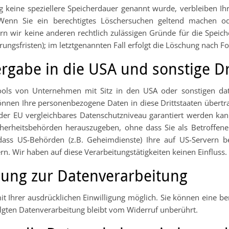
g keine speziellere Speicherdauer genannt wurde, verbleiben I
 Wenn Sie ein berechtigtes Löschersuchen geltend machen od
ern wir keine anderen rechtlich zulässigen Gründe für die Spe
ungsfristen); im letztgenannten Fall erfolgt die Löschung nach Fo
rgabe in die USA und sonstige Dr
ls von Unternehmen mit Sitz in den USA oder sonstigen daten
önnen Ihre personenbezogene Daten in diese Drittstaaten übertr
 der EU vergleichbares Datenschutzniveau garantiert werden k
herheitsbehörden herauszugeben, ohne dass Sie als Betroffene
dass US-Behörden (z.B. Geheimdienste) Ihre auf US-Servern 
n. Wir haben auf diese Verarbeitungstätigkeiten keinen Einfluss.
igung zur Datenverarbeitung
 Ihrer ausdrücklichen Einwilligung möglich. Sie können eine berei
lgten Datenverarbeitung bleibt vom Widerruf unberührt.